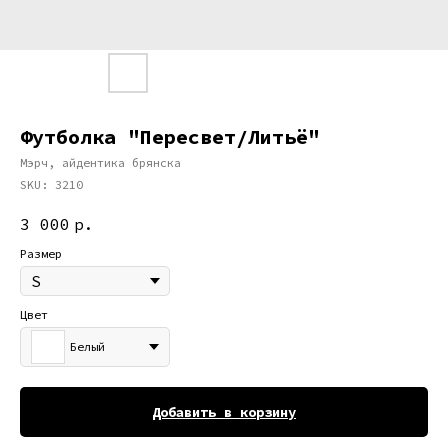
Футболка "Пересвет/Литьё"
Мэрч, айдентика брянска
SKU:
3210
3 000
р.
Размер
Цвет
Белый
Добавить в корзину