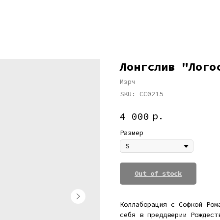
Лонгслив "Лого
Мэрч
SKU:
СС0215
р.
4 000
Размер
Out of stock
Коллаборация с Софкой Ром
себя в преддверии Рождест