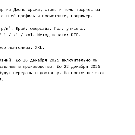
ер из Десногорска, стиль и темы творчества
те в её профиль и посмотрите, например.
гр/м². Крой: оверсайз. Пол: унисекс.
/ l / xl / xxl. Метод печати: DTF.
мер лонгслива: XXL.
азный. До 16 декабря 2025 включительно мы
равляем в производство. До 22 декабря 2025
будут переданы в доставку. На постоянке этот
я.