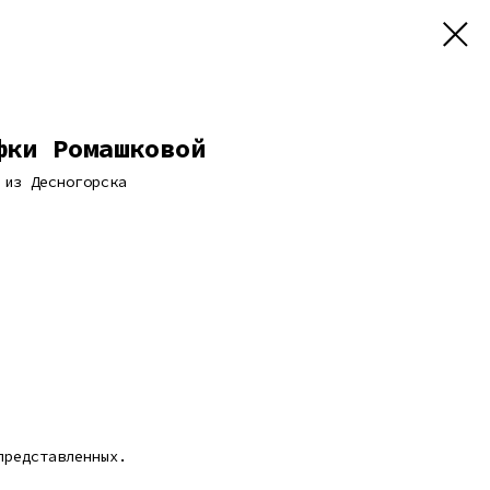
фки Ромашковой
 из Десногорска
представленных.