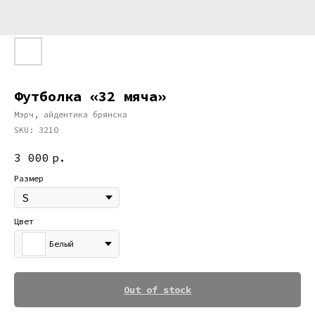
Футболка «32 мяча»
Мэрч, айдентика брянска
SKU:
3210
3 000
р.
Размер
Цвет
Белый
Out of stock