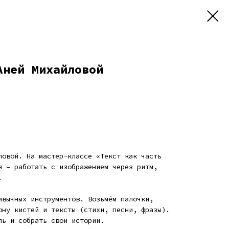
Аней Михайловой
ловой. На мастер-классе «Текст как часть
я – работать с изображением через ритм,
.
ивычных инструментов. Возьмём палочки,
ону кистей и тексты (стихи, песни, фразы).
ль и собрать свои истории.