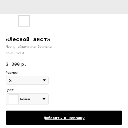
«Лесной аист»
Мэрч, айдентика брянска
SKU:
3210
3 300
р.
Размер
Цвет
Белый
Добавить в корзину