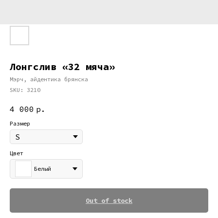
Лонгслив «32 мяча»
Мэрч, айдентика брянска
SKU:
3210
4 000
р.
Размер
Цвет
Белый
Out of stock